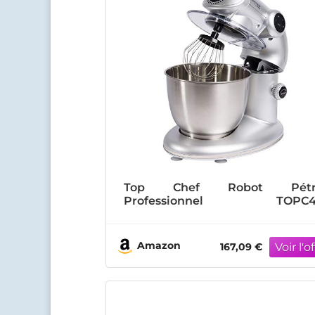
Top Chef Robot Pétr
Professionnel TOPC4
Multifonctions 5.5L Inox gr
Puissant 1000W, Robot Cuisi
Pâtissier Pétrin 4 vitesses, Fou
Amazon
167,09 €
Batteur, Crochet, Pétrisseu
Couvercle anti-éclaboussure