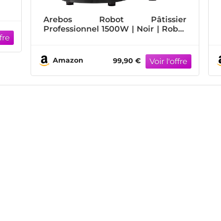
Arebos Robot Pâtissier
Professionnel 1500W | Noir | Robot
de Cuisine Multifonction avec
Fouet, Batteur, Crochet | Avec 2
Bols d'Acier Inoxydable | 6 Vitesses
Amazon
99,90 €
| Fonction Pulse