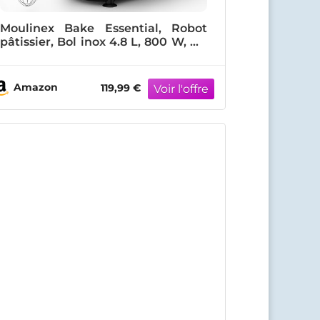
Moulinex Bake Essential, Robot
pâtissier, Bol inox 4.8 L, 800 W, Kit
accessoires, Batteur, Fouet, Pétrin,
Hachoir à viande, Résultat
homogène, Noir, QA161810
Amazon
119,99 €