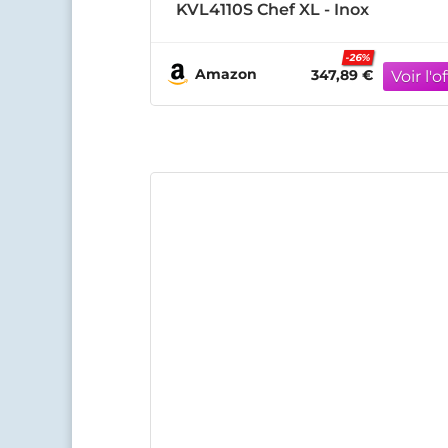
KVL4110S Chef XL - Inox
-26%
Amazon
347,89 €