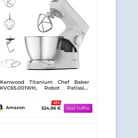
Kenwood Titanium Chef Baker
KVC65.001WH, Robot Patissier
Avec Balance Intégrée, Incl.
Ensemble Pâtisserie 3 Pièces,
-32%
Spatule & Protection
Amazon
324,96 €
Éclaboussures, 1200W, Blanc